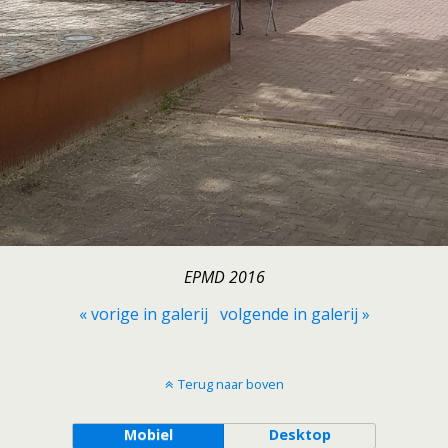
EPMD 2016
« vorige in galerij
volgende in galerij »
Terug naar boven
Mobiel
Desktop