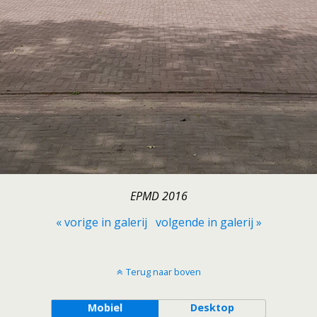
EPMD 2016
« vorige in galerij
volgende in galerij »
Terug naar boven
Mobiel
Desktop